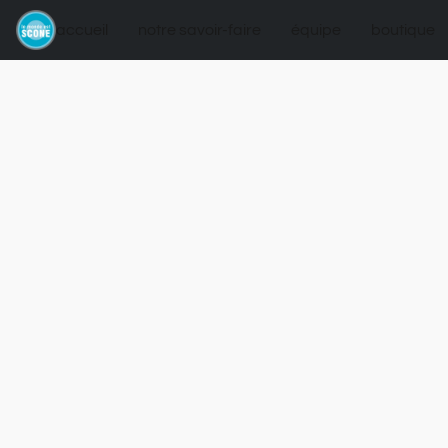
accueil
notre savoir-faire
équipe
boutique