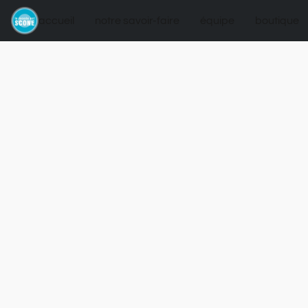
accueil
notre savoir-faire
équipe
boutique